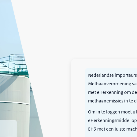
Nederlandse importeurs
Methaanverordening val
met eHerkenning om de j
methaanemissies in te d
Om in te loggen moet u
eHerkenningsmiddel op
EH3 met een juiste mach