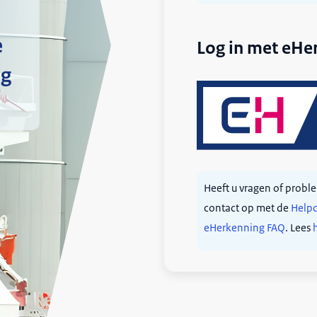
e
Log in met eHe
ng
Heeft u vragen of prob
contact op met de
Help
eHerkenning FAQ
. Lees