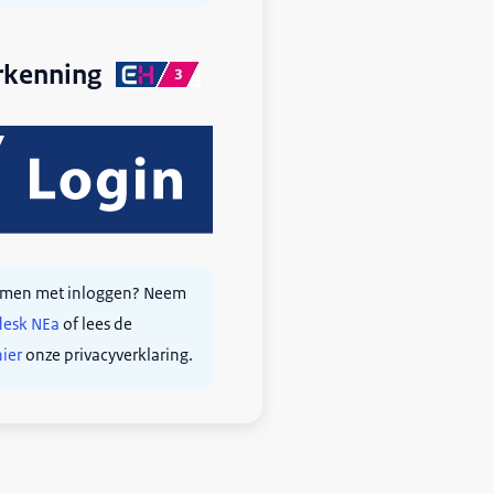
rkenning
lemen met inloggen? Neem
desk NEa
of lees de
hier
onze privacyverklaring.